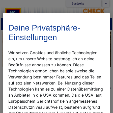
Startseite
ALDI International
Aktuelle Angebote
Menü
Toggle
Unternehmen
Deine Privatsphäre-
navigat
Kontakt
Einstellungen
Wir setzen Cookies und ähnliche Technologien
ein, um unsere Website bestmöglich an deine
Bedürfnisse anpassen zu können.
Diese
Technologien ermöglichen beispielsweise die
Woher kommt die Sojabohne?
Verwendung bestimmter Features und das Teilen
Tracking-Code eingeben und mehr erfahren.
auf sozialen Netzwerken. Bei Nutzung dieser
Sie möchten wissen, woher das Soja in dem von lhnen erworbenen
Technologien kann es zu einer Datenübermittlung
Produkt stammt? Geben Sie einfach lhren Tracking-Code im
an Anbieter in die USA kommen. Da die USA laut
unteren Formularfeld ein. Diese mehrstellige
Europäischem Gerichtshof kein angemessenes
Rückverfolgungsnummer finden Sie auf Ihrer ALDI SUISSE
Datenschutzniveau aufweist, bestehen aufgrund
Produktverpackung (in der Nähe des Mindesthaltbarkeitsdatums).