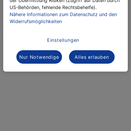
der Übermittlung Risiken (Zugriff auf Daten durch
Tracking-Code (z.B. TTL1234567):
US-Behörden, fehlende Rechtsbehelfe).
Nähere Informationen zum Datenschutz und den
Finden
Widerrufsmöglichkeiten
nach oben
Besuchen Sie uns auf Facebook
Einstellungen
Security Policy
/
Datenschutz
/
Impressum
/
Cookies anpassen
© 2026 ALDI SUISSE
Nur Notwendige
Alles erlauben